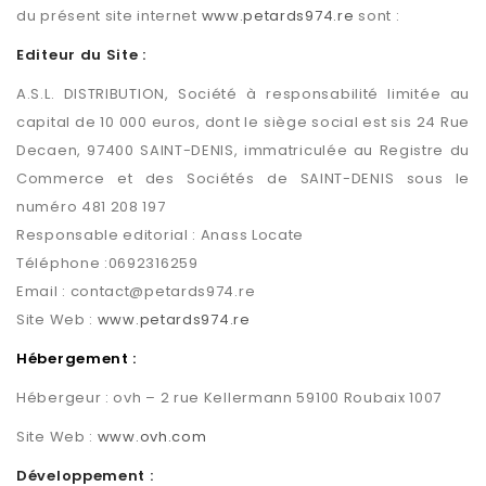
du présent site internet
www.petards974.re
sont :
Editeur du Site :
A.S.L. DISTRIBUTION, Société à responsabilité limitée au
capital de 10 000 euros, dont le siège social est sis 24 Rue
Decaen, 97400 SAINT-DENIS, immatriculée au Registre du
Commerce et des Sociétés de SAINT-DENIS sous le
numéro 481 208 197
Responsable editorial : Anass Locate
Téléphone :0692316259
Email : contact@petards974.re
Site Web :
www.petards974.re
Hébergement :
Hébergeur : ovh – 2 rue Kellermann 59100 Roubaix 1007
Site Web :
www.ovh.com
Développement
: