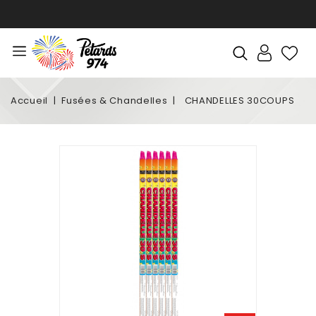
Accueil
Fusées & Chandelles
CHANDELLES 30COUPS