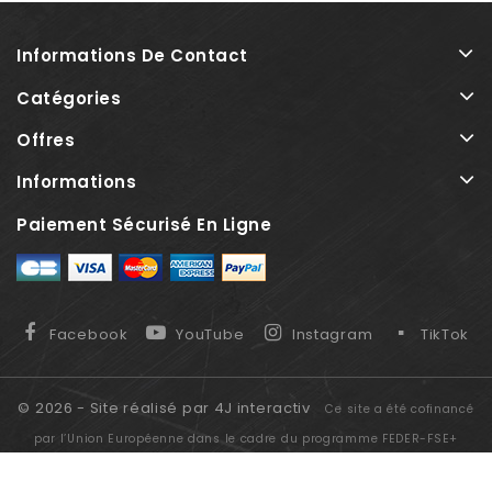
Informations De Contact
Catégories
Offres
Informations
Paiement Sécurisé En Ligne
Facebook
YouTube
Instagram
TikTok
© 2026 - Site réalisé par 4J interactiv
Ce site a été cofinancé
par l’Union Européenne dans le cadre du programme FEDER-FSE+
Réunion dont l'Autorité de gestion est la Région Réunion. L'Europe