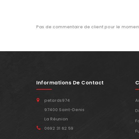
Pas de commentaire de client pour le momen
Informations De Contact
C
petards974
A
97400 Saint-Denis
D
La Réunion
F
0692 31 62 59
F