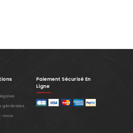
tions
Paiement Sécurisé En
Ligne
légales
s générales
z-nous