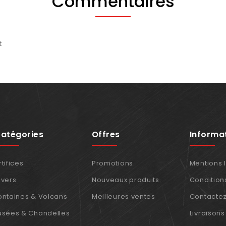
Commentaires
t
atégories
Offres
Informa
rtifices
Promotions
Mentions 
ivers
Nouveaux produits
Condition
ontaines & Volcans
Meilleures ventes
Contacte
usées & Chandelles
Livraisons