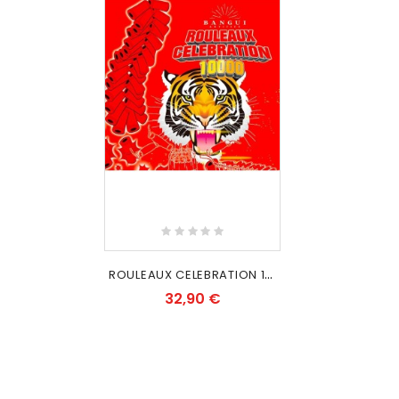
R
OULEAUX CELEBRATION 10000
32,90 €