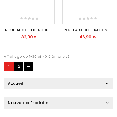
R
OULEAUX CELEBRATION 10000
R
OULEAUX CELEBRATION 20000
32,90 €
46,90 €
Affichage de 1-30 of 40 élément(s)
1
2
Accueil
Nouveaux Produits