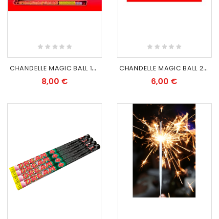
C
HANDELLE MAGIC BALL 10 COUPS (lot de 2paquets)
C
HANDELLE MAGIC BALL 20 COUPS
8,00 €
6,00 €
EXCLUSIVITÉ WEB
EXCLUSIVITÉ WEB