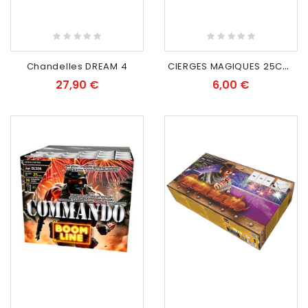
RUPTURE DE STOCK
C
IERGES MAGIQUES 25CM (lot de 3 paquets)
Chandelles DREAM 4
27,90 €
6,00 €
EXCLUSIVITÉ WEB