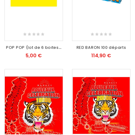
P
OP POP (lot de 6 boites) Bangui artifice
RED BARON 100 départs
5,00 €
114,90 €
EXCLUSIVITÉ WEB