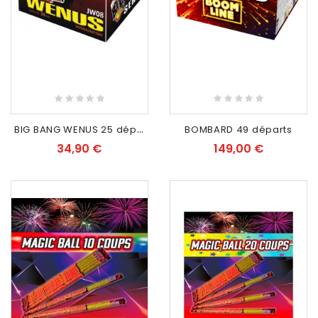
RUPTURE DE STOCK
RUPTURE DE STOCK
B
IG BANG WENUS 25 départs
BOMBARD 49 départs
34,90 €
149,00 €