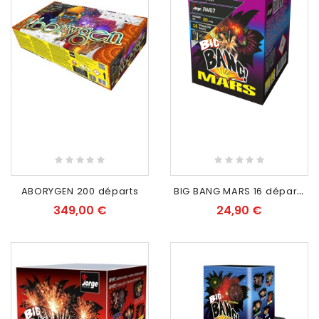
RUPTURE DE STOCK
RUPTURE DE STOCK
B
IG BANG MARS 16 départs
ABORYGEN 200 départs
349,00 €
24,90 €