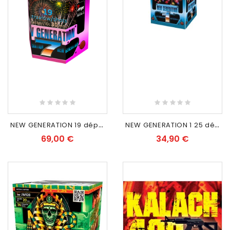
RUPTURE DE STOCK
RUPTURE DE STOCK
N
EW GENERATION 19 départs
N
EW GENERATION 1 25 départs
69,00 €
34,90 €
EXCLUSIVITÉ WEB
EXCLUSIVITÉ WEB