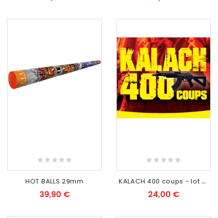
RUPTURE DE STOCK
K
ALACH 400 coups - lot de 5
HOT BALLS 29mm
39,90 €
24,00 €