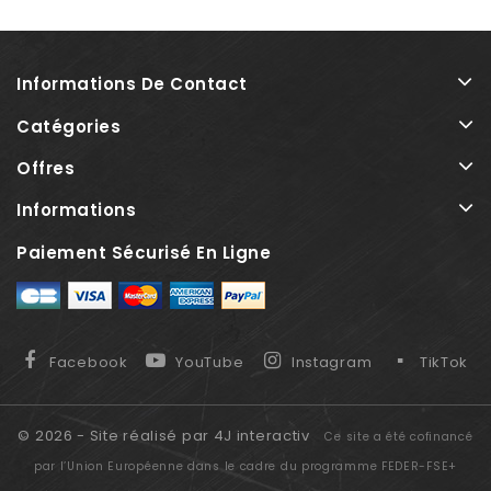
Informations De Contact
Catégories
Offres
Informations
Paiement Sécurisé En Ligne
Facebook
YouTube
Instagram
TikTok
© 2026 - Site réalisé par 4J interactiv
Ce site a été cofinancé
par l’Union Européenne dans le cadre du programme FEDER-FSE+